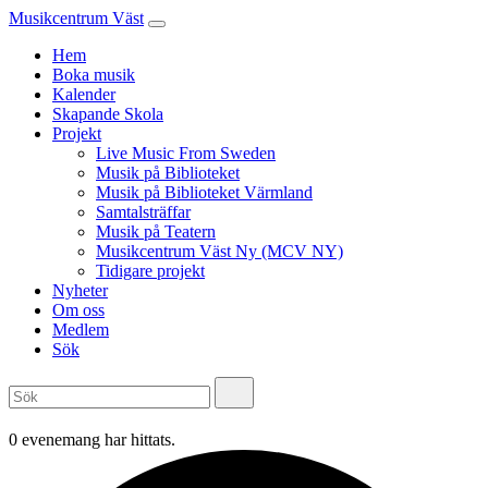
Musikcentrum Väst
Hem
Boka musik
Kalender
Skapande Skola
Projekt
Live Music From Sweden
Musik på Biblioteket
Musik på Biblioteket Värmland
Samtalsträffar
Musik på Teatern
Musikcentrum Väst Ny (MCV NY)
Tidigare projekt
Nyheter
Om oss
Medlem
Sök
0 evenemang har hittats.