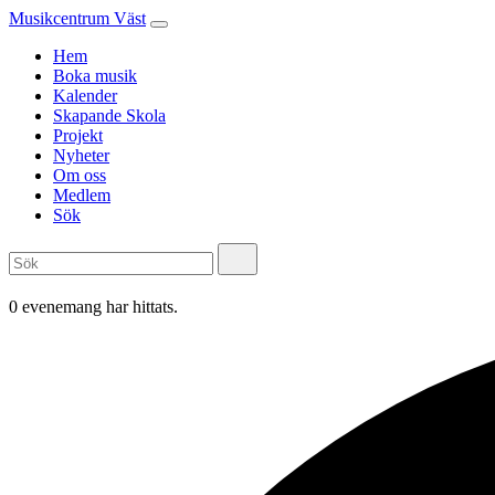
Musikcentrum Väst
Hem
Boka musik
Kalender
Skapande Skola
Projekt
Nyheter
Om oss
Medlem
Sök
0 evenemang har hittats.