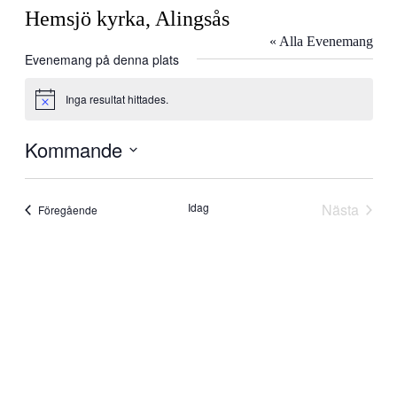
Hemsjö kyrka, Alingsås
« Alla Evenemang
Evenemang på denna plats
Inga resultat hittades.
Notis
Kommande
Välj
datum.
Idag
Nästa
Evenemang
Föregående
Evenem