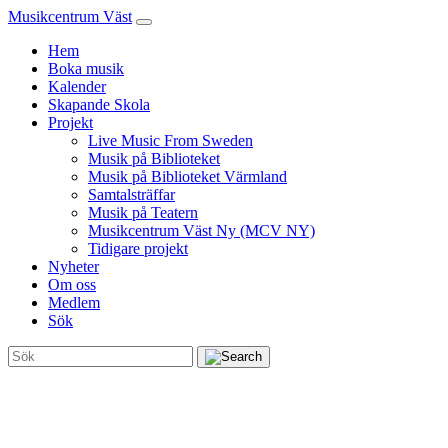
Musikcentrum Väst
Hem
Boka musik
Kalender
Skapande Skola
Projekt
Live Music From Sweden
Musik på Biblioteket
Musik på Biblioteket Värmland
Samtalsträffar
Musik på Teatern
Musikcentrum Väst Ny (MCV NY)
Tidigare projekt
Nyheter
Om oss
Medlem
Sök