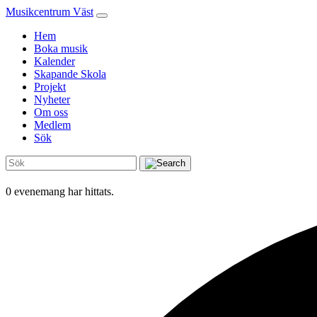
Musikcentrum Väst
Hem
Boka musik
Kalender
Skapande Skola
Projekt
Nyheter
Om oss
Medlem
Sök
0 evenemang har hittats.