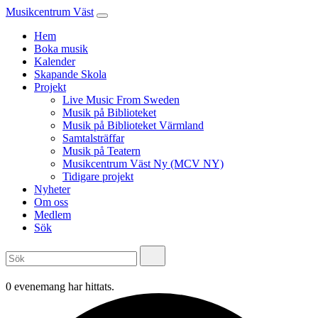
Musikcentrum Väst
Hem
Boka musik
Kalender
Skapande Skola
Projekt
Live Music From Sweden
Musik på Biblioteket
Musik på Biblioteket Värmland
Samtalsträffar
Musik på Teatern
Musikcentrum Väst Ny (MCV NY)
Tidigare projekt
Nyheter
Om oss
Medlem
Sök
0 evenemang har hittats.