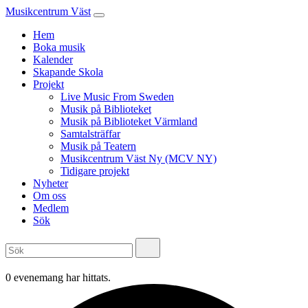
Musikcentrum Väst
Hem
Boka musik
Kalender
Skapande Skola
Projekt
Live Music From Sweden
Musik på Biblioteket
Musik på Biblioteket Värmland
Samtalsträffar
Musik på Teatern
Musikcentrum Väst Ny (MCV NY)
Tidigare projekt
Nyheter
Om oss
Medlem
Sök
0 evenemang har hittats.