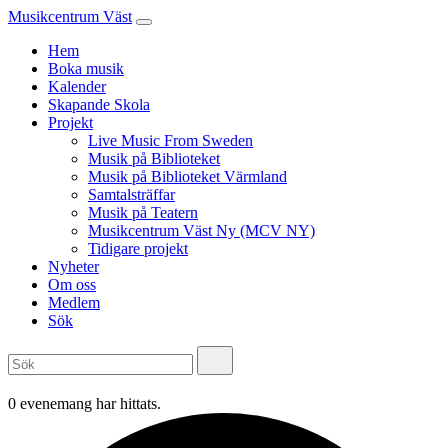
Musikcentrum Väst
Hem
Boka musik
Kalender
Skapande Skola
Projekt
Live Music From Sweden
Musik på Biblioteket
Musik på Biblioteket Värmland
Samtalsträffar
Musik på Teatern
Musikcentrum Väst Ny (MCV NY)
Tidigare projekt
Nyheter
Om oss
Medlem
Sök
0 evenemang har hittats.