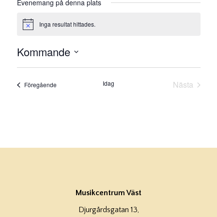
Evenemang på denna plats
Inga resultat hittades.
Notis
Kommande
Välj
datum.
Idag
Nästa
Evenemang
Föregående
Evenema
Musikcentrum Väst
Djurgårdsgatan 13,