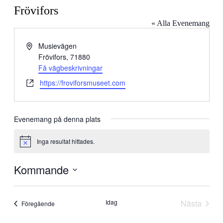
Frövifors
« Alla Evenemang
Adress
Musievägen
Frövifors
,
71880
Få vägbeskrivningar
Website
https://froviforsmuseet.com
Evenemang på denna plats
Inga resultat hittades.
Notis
Kommande
Välj
datum.
Idag
Nästa
Evenemang
Föregående
Evenem