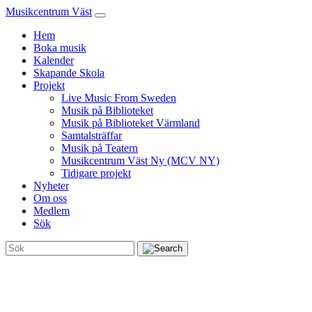
Musikcentrum Väst
Hem
Boka musik
Kalender
Skapande Skola
Projekt
Live Music From Sweden
Musik på Biblioteket
Musik på Biblioteket Värmland
Samtalsträffar
Musik på Teatern
Musikcentrum Väst Ny (MCV NY)
Tidigare projekt
Nyheter
Om oss
Medlem
Sök