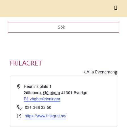
FRILAGRET
« Alla Evenemang
Adress
Heurlins plats 1
Göteborg
,
Göteborg
41301
Sverige
Få vägbeskrivningar
Telefonnummer
031-368 32 50
Website
https://www.frilagret.se/