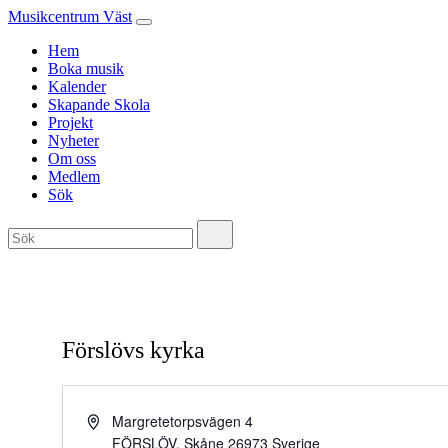
Musikcentrum Väst
Hem
Boka musik
Kalender
Skapande Skola
Projekt
Nyheter
Om oss
Medlem
Sök
Förslövs kyrka
Adress
Margretetorpsvägen 4
FÖRSLÖV
,
Skåne
26973
Sverige