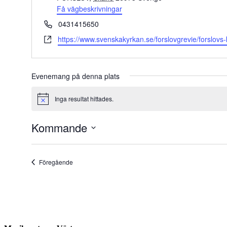
Få vägbeskrivningar
Telefonnummer
0431415650
Website
https://www.svenskakyrkan.se/forslovgrevie/forslovs-
Evenemang på denna plats
Inga resultat hittades.
Notis
Kommande
Välj
datum.
Evenemang
Föregående