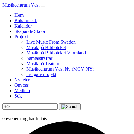
Musikcentrum Väst
Hem
Boka musik
Kalender
Skapande Skola
Projekt
Live Music From Sweden
Musik på Biblioteket
Musik på Biblioteket Värmland
Samtalsträffar
Musik på Teatern
Musikcentrum Väst Ny (MCV NY)
Tidigare projekt
Nyheter
Om oss
Medlem
Sök
0 evenemang har hittats.