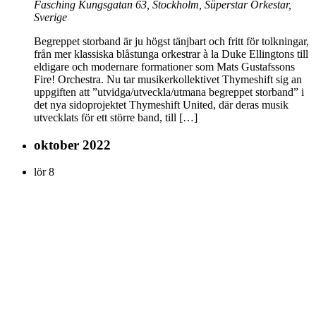
Fasching
Kungsgatan 63, Stockholm, Süperstar Orkestar,
Sverige
Begreppet storband är ju högst tänjbart och fritt för tolkningar,
från mer klassiska blåstunga orkestrar à la Duke Ellingtons till
eldigare och modernare formationer som Mats Gustafssons
Fire! Orchestra. Nu tar musikerkollektivet Thymeshift sig an
uppgiften att ”utvidga/utveckla/utmana begreppet storband” i
det nya sidoprojektet Thymeshift United, där deras musik
utvecklats för ett större band, till […]
oktober 2022
lör
8