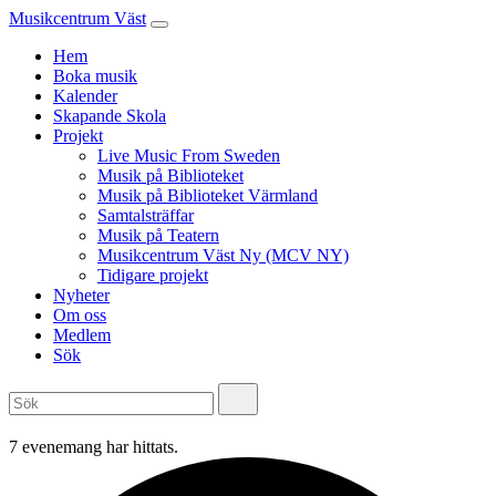
Musikcentrum Väst
Hem
Boka musik
Kalender
Skapande Skola
Projekt
Live Music From Sweden
Musik på Biblioteket
Musik på Biblioteket Värmland
Samtalsträffar
Musik på Teatern
Musikcentrum Väst Ny (MCV NY)
Tidigare projekt
Nyheter
Om oss
Medlem
Sök
7 evenemang har hittats.