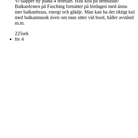
Vi släpper ny platta 4 februari. Håll koll på hemsidan!
Balkanfesten på Fasching fortsätter på lördagen med ännu
mer balkanbrass, energi och glädje. Man kan ha det riktigt kul
med balkanmusik även om man sitter vid bord, håller avstånd
m.m.
225sek
fre
4