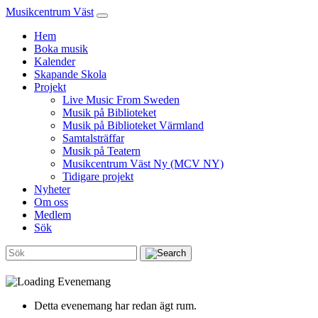
Musikcentrum Väst
Hem
Boka musik
Kalender
Skapande Skola
Projekt
Live Music From Sweden
Musik på Biblioteket
Musik på Biblioteket Värmland
Samtalsträffar
Musik på Teatern
Musikcentrum Väst Ny (MCV NY)
Tidigare projekt
Nyheter
Om oss
Medlem
Sök
Detta evenemang har redan ägt rum.