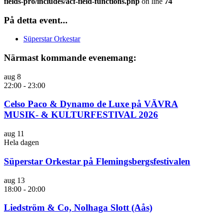
fields-pro/includes/acf-field-functions.php
on line
74
På detta event...
Süperstar Orkestar
Närmast kommande evenemang:
aug
8
22:00
-
23:00
Celso Paco & Dynamo de Luxe på VÄVRA
MUSIK- & KULTURFESTIVAL 2026
aug
11
Hela dagen
Süperstar Orkestar på Flemingsbergsfestivalen
aug
13
18:00
-
20:00
Liedström & Co, Nolhaga Slott (Aås)