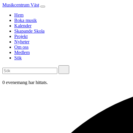
Musikcentrum Väst
Hem
Boka musik
Kalender
Skapande Skola
Projekt
Nyheter
Om oss
Medlem
Sök
0 evenemang har hittats.