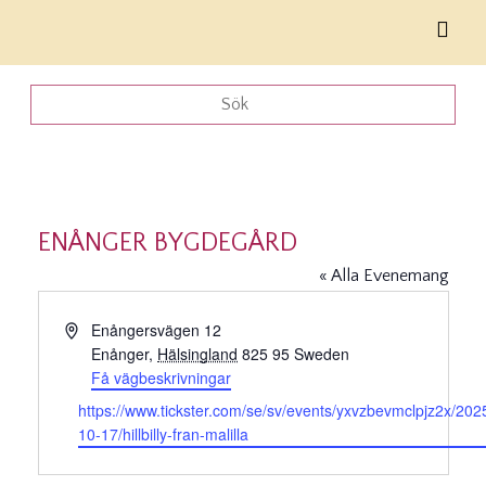
ENÅNGER BYGDEGÅRD
« Alla Evenemang
Adress
Enångersvägen 12
Enånger
,
Hälsingland
825 95
Sweden
Få vägbeskrivningar
Website
https://www.tickster.com/se/sv/events/yxvzbevmclpjz2x/202
10-17/hillbilly-fran-malilla