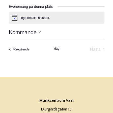
Evenemang på denna plats
Inga resultat hittades.
Notis
Kommande
Välj
datum.
Idag
Nästa
Evenemang
Föregående
Evenema
Musikcentrum Väst
Djurgårdsgatan 13,