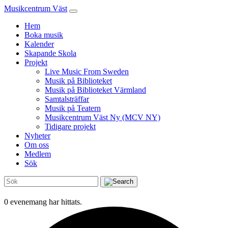
Musikcentrum Väst
Hem
Boka musik
Kalender
Skapande Skola
Projekt
Live Music From Sweden
Musik på Biblioteket
Musik på Biblioteket Värmland
Samtalsträffar
Musik på Teatern
Musikcentrum Väst Ny (MCV NY)
Tidigare projekt
Nyheter
Om oss
Medlem
Sök
0 evenemang har hittats.