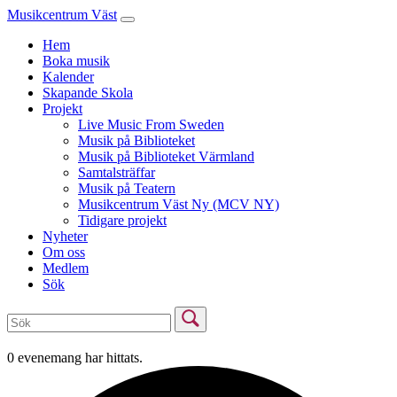
Musikcentrum Väst
Hem
Boka musik
Kalender
Skapande Skola
Projekt
Live Music From Sweden
Musik på Biblioteket
Musik på Biblioteket Värmland
Samtalsträffar
Musik på Teatern
Musikcentrum Väst Ny (MCV NY)
Tidigare projekt
Nyheter
Om oss
Medlem
Sök
0 evenemang har hittats.