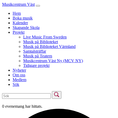
Musikcentrum Väst
Hem
Boka musik
Kalender
Skapande Skola
Projekt
Live Music From Sweden
Musik på Biblioteket
Musik på Biblioteket Värmland
Samtalsträffar
Musik på Teatern
Musikcentrum Väst Ny (MCV NY)
Tidigare projekt
Nyheter
Om oss
Medlem
Sök
0 evenemang har hittats.