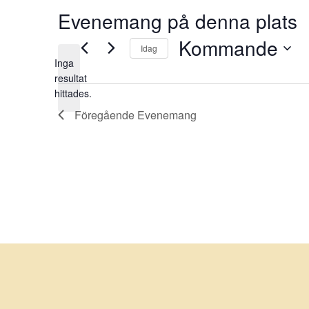
Evenemang på denna plats
Kommande
Idag
Inga
Välj
resultat
Notis
datum.
hittades.
Föregående
Evenemang