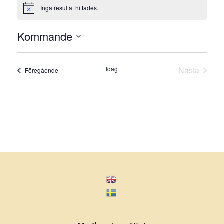
Inga resultat hittades.
Notis
Kommande
Välj
datum.
Idag
Nästa
Evenemang
Föregående
Evenema