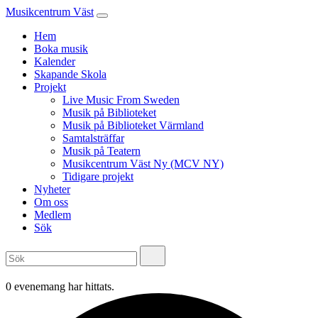
Musikcentrum Väst
Hem
Boka musik
Kalender
Skapande Skola
Projekt
Live Music From Sweden
Musik på Biblioteket
Musik på Biblioteket Värmland
Samtalsträffar
Musik på Teatern
Musikcentrum Väst Ny (MCV NY)
Tidigare projekt
Nyheter
Om oss
Medlem
Sök
0 evenemang har hittats.