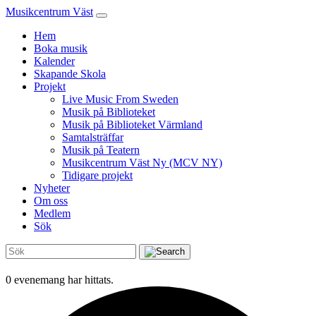
Musikcentrum Väst
Hem
Boka musik
Kalender
Skapande Skola
Projekt
Live Music From Sweden
Musik på Biblioteket
Musik på Biblioteket Värmland
Samtalsträffar
Musik på Teatern
Musikcentrum Väst Ny (MCV NY)
Tidigare projekt
Nyheter
Om oss
Medlem
Sök
0 evenemang har hittats.