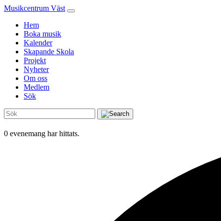
Musikcentrum Väst
Hem
Boka musik
Kalender
Skapande Skola
Projekt
Nyheter
Om oss
Medlem
Sök
0 evenemang har hittats.