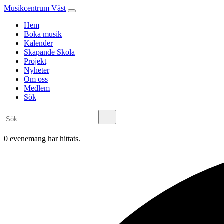
Musikcentrum Väst
Hem
Boka musik
Kalender
Skapande Skola
Projekt
Nyheter
Om oss
Medlem
Sök
0 evenemang har hittats.