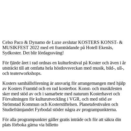
Celso Paco & Dynamo de Luxe avslutar KOSTERS KONST- &
MUSIKFEST 2022 med ett framträdande på Hotell Ekenäs,
Sydkoster. Det blir lördagssväng!
För fjärde året i rad ordnas en kulturfestival på Koster och även i år
utsträckt till att omfatta hela höstlovsveckan med musik, bild-, ull-,
och teaterworkshops.
Kosters samhällsförening är ansvarig för arrangemangen med hjälp
av Kosters Framtid och en rad kosterbor. Konst- och musikfesten
sker med stöd av och i samarbete med naturum Kosterhavet och
Förvaltningen för kulturutveckling i VGR, och med stöd av
Strömstad Kommun och Kosterstiftelsen. Planetafestivalen och
Studiefrämjandet Fyrbodal stöder några av programpunkterna.
För alla programpunkter gäller gratis inträde och för att säkra din
plats förboka gärna via billetto