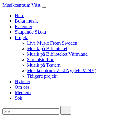
Musikcentrum Väst
Hem
Boka musik
Kalender
Skapande Skola
Projekt
Live Music From Sweden
Musik på Biblioteket
Musik på Biblioteket Värmland
Samtalsträffar
Musik på Teatern
Musikcentrum Väst Ny (MCV NY)
Tidigare projekt
Nyheter
Om oss
Medlem
Sök