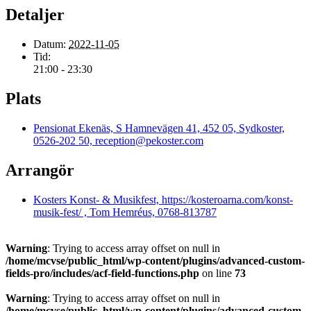
Detaljer
Datum:
2022-11-05
Tid:
21:00 - 23:30
Plats
Pensionat Ekenäs, S Hamnevägen 41, 452 05, Sydkoster,
0526-202 50, reception@pekoster.com
Arrangör
Kosters Konst- & Musikfest, https://kosteroarna.com/konst-
musik-fest/ , Tom Hemréus, 0768-813787
Warning
: Trying to access array offset on null in
/home/mcvse/public_html/wp-content/plugins/advanced-custom-
fields-pro/includes/acf-field-functions.php
on line
73
Warning
: Trying to access array offset on null in
/home/mcvse/public_html/wp-content/plugins/advanced-custom-