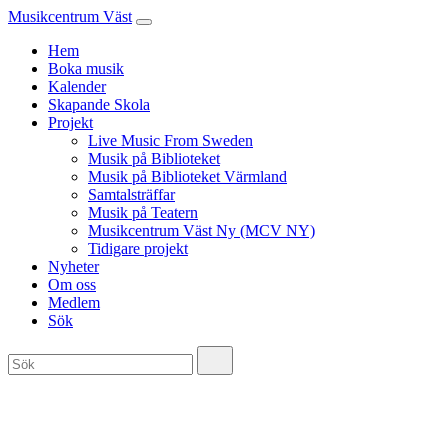
Musikcentrum Väst
Hem
Boka musik
Kalender
Skapande Skola
Projekt
Live Music From Sweden
Musik på Biblioteket
Musik på Biblioteket Värmland
Samtalsträffar
Musik på Teatern
Musikcentrum Väst Ny (MCV NY)
Tidigare projekt
Nyheter
Om oss
Medlem
Sök