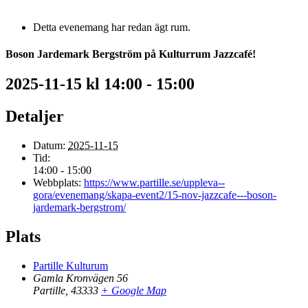
Detta evenemang har redan ägt rum.
Boson Jardemark Bergström på Kulturrum Jazzcafé!
2025-11-15 kl 14:00
-
15:00
Detaljer
Datum:
2025-11-15
Tid:
14:00 - 15:00
Webbplats:
https://www.partille.se/uppleva--
gora/evenemang/skapa-event2/15-nov-jazzcafe---boson-
jardemark-bergstrom/
Plats
Partille Kulturum
Gamla Kronvägen 56
Partille
,
43333
+ Google Map