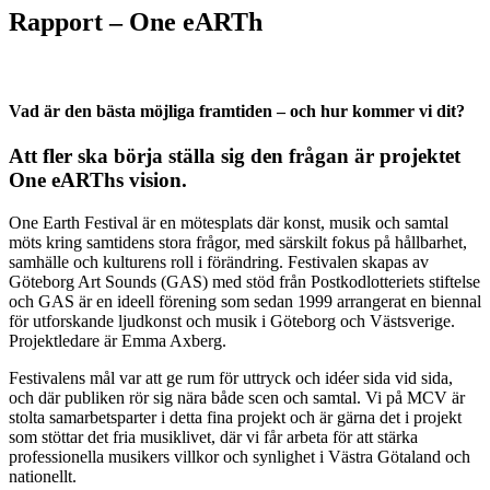
Rapport – One eARTh
Vad är den bästa möjliga framtiden – och hur kommer vi dit?
Att fler ska börja ställa sig den frågan är projektet
One eARThs vision.
One Earth Festival är en mötesplats där konst, musik och samtal
möts kring samtidens stora frågor, med särskilt fokus på hållbarhet,
samhälle och kulturens roll i förändring. Festivalen skapas av
Göteborg Art Sounds (GAS) med stöd från Postkodlotteriets stiftelse
och GAS är en ideell förening som sedan 1999 arrangerat en biennal
för utforskande ljudkonst och musik i Göteborg och Västsverige.
Projektledare är Emma Axberg.
Festivalens mål var att ge rum för uttryck och idéer sida vid sida,
och där publiken rör sig nära både scen och samtal. Vi på MCV är
stolta samarbetsparter i detta fina projekt och är gärna det i projekt
som stöttar det fria musiklivet, där vi får arbeta för att stärka
professionella musikers villkor och synlighet i Västra Götaland och
nationellt.