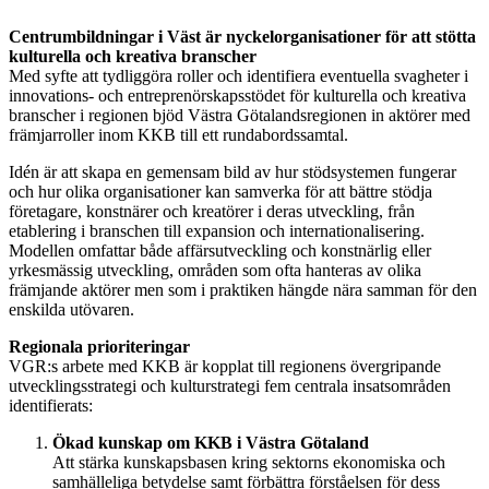
Centrumbildningar i Väst är nyckelorganisationer för att stötta
kulturella och kreativa branscher
Med syfte att tydliggöra roller och identifiera eventuella svagheter i
innovations- och entreprenörskapsstödet för kulturella och kreativa
branscher i regionen bjöd Västra Götalandsregionen in aktörer med
främjarroller inom KKB till ett rundabordssamtal.
Idén är att skapa en gemensam bild av hur stödsystemen fungerar
och hur olika organisationer kan samverka för att bättre stödja
företagare, konstnärer och kreatörer i deras utveckling, från
etablering i branschen till expansion och internationalisering.
Modellen omfattar både affärsutveckling och konstnärlig eller
yrkesmässig utveckling, områden som ofta hanteras av olika
främjande aktörer men som i praktiken hängde nära samman för den
enskilda utövaren.
Regionala prioriteringar
VGR:s arbete med KKB är kopplat till regionens övergripande
utvecklingsstrategi och kulturstrategi fem centrala insatsområden
identifierats:
Ökad kunskap om KKB i Västra Götaland
Att stärka kunskapsbasen kring sektorns ekonomiska och
samhälleliga betydelse samt förbättra förståelsen för dess