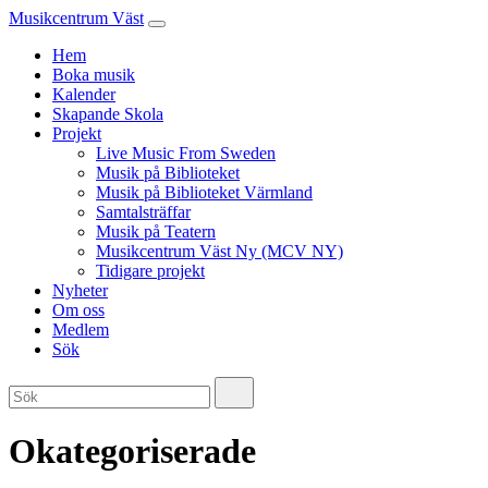
Musikcentrum Väst
Hem
Boka musik
Kalender
Skapande Skola
Projekt
Live Music From Sweden
Musik på Biblioteket
Musik på Biblioteket Värmland
Samtalsträffar
Musik på Teatern
Musikcentrum Väst Ny (MCV NY)
Tidigare projekt
Nyheter
Om oss
Medlem
Sök
Okategoriserade