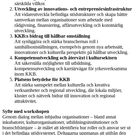
särskilda villkor.
Utveckling av innovations- och entreprenörsinfrastruktur
Att vidareutveckla befintliga stödstrukturer och skapa bättre
samverkan mellan organisationer som arbetade med
rådgivning, finansiering, affärsutveckling och konstnärlig
utveckling.
KKB:s bidrag till hållbar omställning
Att synliggöra och stärka branschernas roll i
samhällsomställningen, exempelvis genom nya arbetssätt,
innovationer och kulturella perspektiv på hållbar utveckling.
Kompetensutveckling och återväxt i kultursektorn
Att säkerställa möjligheter till utbildning,
kompetensutveckling och karriärvägar för yrkesverksamma
inom KKB.
Platsens betydelse för KKB
Att stärka samspelet mellan kulturella och kreativa
verksamheter och regional utveckling, där lokala miljöer,
kluster och nätverk bidrar till innovation och regional
attraktivitet.
Syfte med workshopen
Genom dialog mellan inbjudna organisationer – bland annat
inkubatorer, kulturorganisationer, utbildningsinstitutioner och
branschfrämjare – är målet att identifiera hur roller och ansvar ser ut
i det befintliga stödsystemet. Deltagarna uppmanas att utifrån den