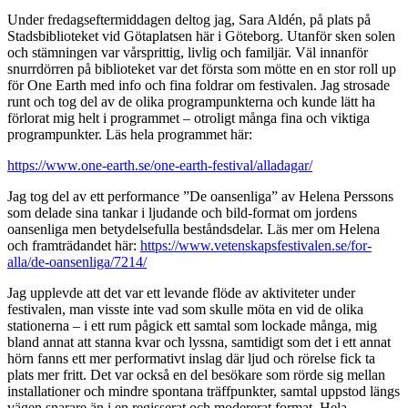
Under fredagseftermiddagen deltog jag, Sara Aldén, på plats på
Stadsbiblioteket vid Götaplatsen här i Göteborg. Utanför sken solen
och stämningen var vårsprittig, livlig och familjär. Väl innanför
snurrdörren på biblioteket var det första som mötte en en stor roll up
för One Earth med info och fina foldrar om festivalen. Jag strosade
runt och tog del av de olika programpunkterna och kunde lätt ha
förlorat mig helt i programmet – otroligt många fina och viktiga
programpunkter. Läs hela programmet här:
https://www.one-earth.se/one-earth-festival/alladagar/
Jag tog del av ett performance ”De oansenliga” av Helena Perssons
som delade sina tankar i ljudande och bild-format om jordens
oansenliga men betydelsefulla beståndsdelar. Läs mer om Helena
och framträdandet här:
https://www.vetenskapsfestivalen.se/for-
alla/de-oansenliga/7214/
Jag upplevde att det var ett levande flöde av aktiviteter under
festivalen, man visste inte vad som skulle möta en vid de olika
stationerna – i ett rum pågick ett samtal som lockade många, mig
bland annat att stanna kvar och lyssna, samtidigt som det i ett annat
hörn fanns ett mer performativt inslag där ljud och rörelse fick ta
plats mer fritt. Det var också en del besökare som rörde sig mellan
installationer och mindre spontana träffpunkter, samtal uppstod längs
vägen snarare än i en regisserat och modererat format. Hela