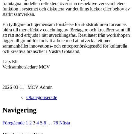
framtagna modellen reflektera över sina respektive verksamheters
funktion i systemet och diskutera var det finns luckor eller behov av
stärkt samverkan.
En tydligare och gemensam förståelse för stödstrukturen förväntas
bidra till mer effektiv coachning av företagare och kreatörer samt till
att rätt stöd erbjuds i rätt utvecklingsfas. Resultatet från workshopen
ligger till grund för fortsatt arbete med att utveckla ett mer
sammanhållet innovations- och entreprenörskapsstöd för kulturella
och kreativa branscher i Västra Götaland.
Lars Elf
Verksamhetsledare MCV
2026-03-11
|
MCV Admin
Okategoriserade
Navigering
Föregående
1
2
3
4
5
6
…
76
Nästa