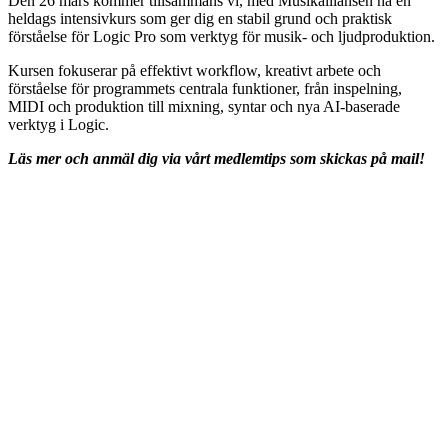
Den 26 mars kommer tillsammans vi, med Musikalliansen ha en
heldags intensivkurs som ger dig en stabil grund och praktisk
förståelse för Logic Pro som verktyg för musik- och ljudproduktion.
Kursen fokuserar på effektivt workflow, kreativt arbete och
förståelse för programmets centrala funktioner, från inspelning,
MIDI och produktion till mixning, syntar och nya AI-baserade
verktyg i Logic.
Läs mer och anmäl dig via vårt medlemtips som skickas på mail!