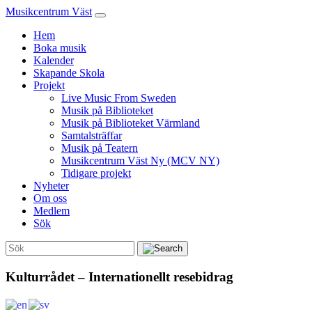
Musikcentrum Väst
Hem
Boka musik
Kalender
Skapande Skola
Projekt
Live Music From Sweden
Musik på Biblioteket
Musik på Biblioteket Värmland
Samtalsträffar
Musik på Teatern
Musikcentrum Väst Ny (MCV NY)
Tidigare projekt
Nyheter
Om oss
Medlem
Sök
Kulturrådet – Internationellt resebidrag