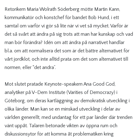
Retorikern Maria Wolrath Söderberg mötte Martin Kann,
kommunikatör och konstchef för bandet Bob Hund, i ett
samtal om varför vi gör så lite när vi vet så mycket. Varför är
det så svårt att ändra på sig trots att man har kunskap och vad
man bör förändra? Idén om att ändra på narrativet handlar
bl.a. om att normalisera det som är det bättre alternativet för
vårt jordklot, och inte alltid prata om det som alternativet till
normen, eller “det andra”.
Mot slutet pratade Keynote-speakern Ana Good God,
analytiker på V-Dem Institute (Varities of Democrazy) i
Göteborg, om deras kartläggning av demokratisk utveckling i
olika länder. Man kan se en minskad utveckling i delar av
världen generellt, med undantag för ett par länder där trenden
vänt uppåt. Talaren betonade vikten av öppna rum och
diskussionsytor för att komma åt problematiken kring