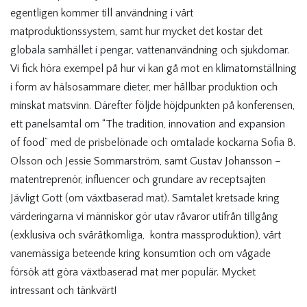
egentligen kommer till användning i vårt
matproduktionssystem, samt hur mycket det kostar det
globala samhället i pengar, vattenanvändning och sjukdomar.
Vi fick höra exempel på hur vi kan gå mot en klimatomställning
i form av hälsosammare dieter, mer hållbar produktion och
minskat matsvinn. Därefter följde höjdpunkten på konferensen,
ett panelsamtal om “The tradition, innovation and expansion
of food” med de prisbelönade och omtalade kockarna
Sofia B.
Olsson och Jessie Sommarström, samt Gustav Johansson –
matentreprenör, influencer och grundare av receptsajten
Jävligt Gott (om växtbaserad mat). Samtalet kretsade kring
värderingarna vi människor gör utav råvaror utifrån tillgång
(exklusiva och svåråtkomliga, kontra massproduktion), vårt
vanemässiga beteende kring konsumtion och om vågade
försök att göra växtbaserad mat mer populär. Mycket
intressant och tänkvärt!