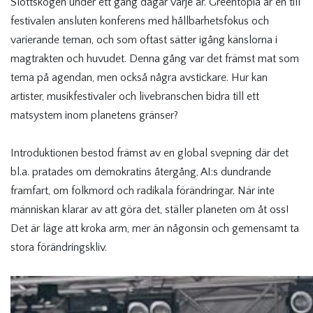
Slottskogen under ett gäng dagar varje år. Greentopia är en till
festivalen ansluten konferens med hållbarhetsfokus och
varierande teman, och som oftast sätter igång känslorna i
magtrakten och huvudet. Denna gång var det främst mat som
tema på agendan, men också några avstickare.
Hur kan
artister, musikfestivaler och livebranschen bidra till ett
matsystem inom planetens gränser?
Introduktionen bestod främst av en global svepning där det
bl.a. pratades om demokratins återgång, AI:s dundrande
framfart, om folkmord och radikala förändringar. När inte
människan klarar av att göra det, ställer planeten om åt oss!
Det är läge att kroka arm, mer än någonsin och gemensamt ta
stora förändringskliv.