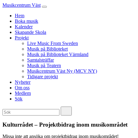
Musikcentrum Väst
Hem
Boka musik
Kalender
Skapande Skola
Projekt
Live Music From Sweden
Musik på Biblioteket
Musik på Biblioteket Värmland
Samtalsträffar
Musik på Teatern
Musikcentrum Väst Ny (MCV NY)
Tidigare projekt
Nyheter
Om oss
Medlem
Sök
Kulturrådet – Projektbidrag inom musikområdet
Missa inte att ansöka om projektbidrag inom musikområdet!