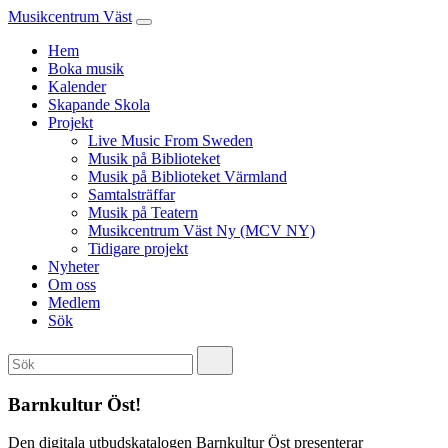
Musikcentrum Väst
Hem
Boka musik
Kalender
Skapande Skola
Projekt
Live Music From Sweden
Musik på Biblioteket
Musik på Biblioteket Värmland
Samtalsträffar
Musik på Teatern
Musikcentrum Väst Ny (MCV NY)
Tidigare projekt
Nyheter
Om oss
Medlem
Sök
Barnkultur Öst!
Den digitala utbudskatalogen Barnkultur Öst presenterar