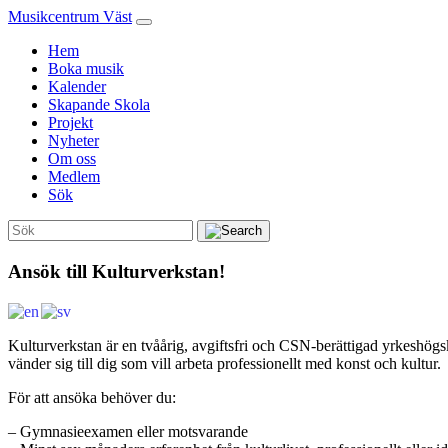
Musikcentrum Väst
Hem
Boka musik
Kalender
Skapande Skola
Projekt
Nyheter
Om oss
Medlem
Sök
Ansök till Kulturverkstan!
Kulturverkstan är en tvåårig, avgiftsfri och CSN-berättigad yrkeshög
vänder sig till dig som vill arbeta professionellt med konst och kultur.​
För att ansöka behöver du:
– Gymnasieexamen eller motsvarande