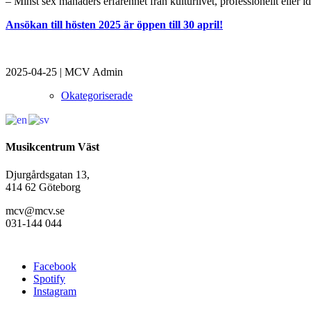
– Minst sex månaders erfarenhet från kulturlivet, professionellt eller ide
Ansökan till hösten 2025 är öppen till 30 april!
2025-04-25
|
MCV Admin
Okategoriserade
Musikcentrum Väst
Djurgårdsgatan 13,
414 62 Göteborg
mcv@mcv.se
031-144 044
Facebook
Spotify
Instagram