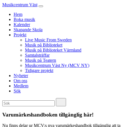
Musikcentrum Väst
Hem
Boka musik
Kalender
Skapande Skola
Projekt
Live Music From Sweden
Musik på Biblioteket
Musik på Biblioteket Värmland
Samtalsträffar
Musik på Teatern
Musikcentrum Väst Ny (MCV NY)
Tidigare projekt
Nyheter
Om oss
Medlem
Sök
Varumärkeshandboken tillgänglig här!
Nu finns delar ur MCV:s nya varumärkeshandbok tillgänglig att ta