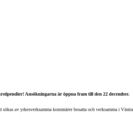
urstipendier! Ansökningarna är öppna fram till den 22 december.
att sökas av yrkesverksamma konstnärer bosatta och verksamma i Västr