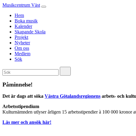
Musikcentrum Väst
Hem
Boka musik
Kalender
Skapande Skola
Projekt
Nyheter
Om oss
Medlem
Sök
Påminnelse!
Det är dags att söka
Västra Götalandsregionens
arbets- och kult
Arbetsstipendium
Kulturnämnden utlyser årligen 15 arbetsstipendier à 100 000 kronor 
Läs mer och ansök här!