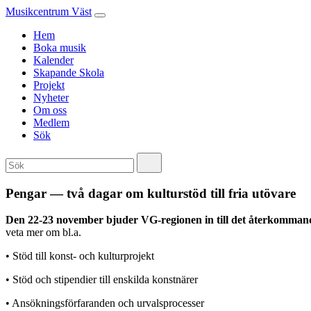
Musikcentrum Väst
Hem
Boka musik
Kalender
Skapande Skola
Projekt
Nyheter
Om oss
Medlem
Sök
Pengar — två dagar om kulturstöd till fria utövare
Den 22-23 november bjuder VG-regionen
in till det återkomma
veta mer om bl.a.
• Stöd till konst- och kulturprojekt
• Stöd och stipendier till enskilda konstnärer
• Ansökningsförfaranden och urvalsprocesser