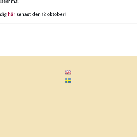
useer m.fl.
 dig
här
senast den 12 oktober!
n