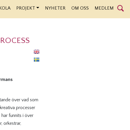
KOLA
PROJEKT
NYHETER
OM OSS
MEDLEM
PROCESS
ermans
lytande över vad som
 kreativa processer
ar funnits i över
, orkestrar,