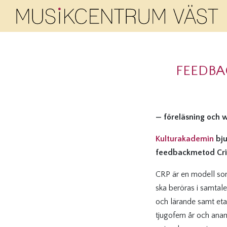
FEEDBA
— föreläsning och 
Kulturakademin
bju
feedbackmetod Crit
CRP är en modell som
ska beröras i samtale
och lärande samt eta
tjugofem år och anamm