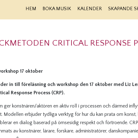
HEM
BOKA MUSIK
KALENDER
SKAPANDE S
CKMETODEN CRITICAL RESPONSE 
workshop 17 oktober
der in till föreläsning och workshop den 17 oktober med Liz L
ical Response Process (CRP).
 ger konstnären/aktören en aktiv roll i processen och därmed inf
t. Modellen erbjuder tydliga verktyg för hur du kan prata om konst,
blerar en dialog baserad på ömsesidig respekt och förtroende. CRP h
ats av konstnärer, lärare, forskare, administratörer, danskompanier