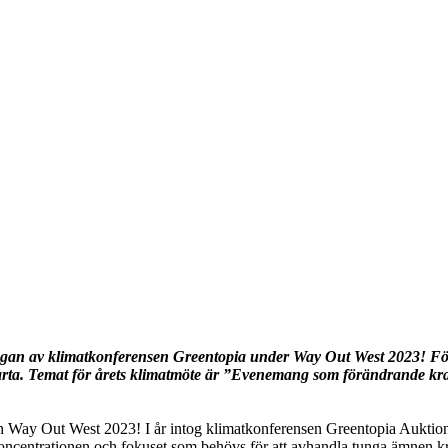
gan av klimatkonferensen Greentopia under Way Out West 2023! För M
rta.
Temat för årets klimatmöte är ”E
venemang som förändrande kraf
en Way Out West 2023! I år intog klimatkonferensen Greentopia Auktion
koncentrationen och fokuset som behövs för att avhandla tunga ämnen kri