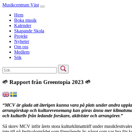
Musikcentrum Väst
Hem
Boka musik
Kalender
Skapande Skola
Projekt
Nyheter
Om oss
Medlem
Sök
🌱 Rapport från Greentopia 2023 🌱
“MCV är glada att återigen kunna vara på plats under andra uppla
arrangörskap och kulturevenemang kan göras ännu mer klimatsma
och kulturliv från ledande forskare, aktivister och arrangörer.”
Så skrev MCV inför årets stora kulturklimatträff under musikfestival
inte till på festivalområdet som föregående år; något som var bra för 