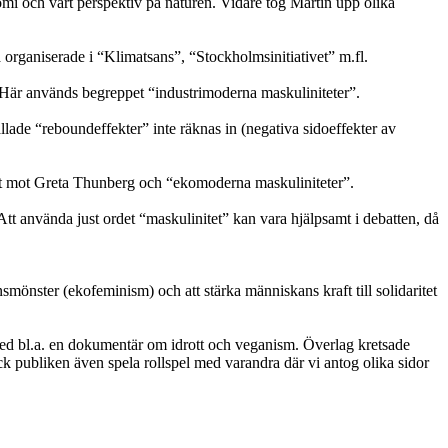
nomi och vårt perspektiv på naturen. Vidare tog Martin upp olika
 organiserade i “Klimatsans”, “Stockholmsinitiativet” m.fl.
 Här används begreppet “industrimoderna maskuliniteter”.
llade “reboundeffekter” inte räknas in (negativa sidoeffekter av
 hat mot Greta Thunberg och “ekomoderna maskuliniteter”.
Att använda just ordet “maskulinitet” kan vara hjälpsamt i debatten, då
mönster (ekofeminism) och att stärka människans kraft till solidaritet
ed bl.a. en dokumentär om idrott och veganism. Överlag kretsade
k publiken även spela rollspel med varandra där vi antog olika sidor