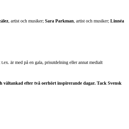
ález
, artist och musiker;
Sara Parkman
, artist och musiker;
Linnéa
.ex. är med på en gala, prisutdelning eller annat medialt
ch vältankad efter två oerhört inspirerande dagar. Tack Svensk