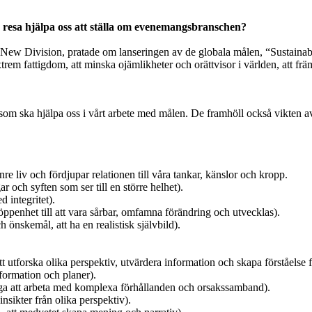
e resa hjälpa oss att ställa om evenemangsbranschen?
ew Division, pratade om lanseringen av de globala målen, “Sustai
rem fattigdom, att minska ojämlikheter och orättvisor i världen, att främj
som ska hjälpa oss i vårt arbete med målen. De framhöll också vikten av
inre liv och fördjupar relationen till våra tankar, känslor och kropp.
och syften som ser till en större helhet).
d integritet).
ppenhet till att vara sårbar, omfamna förändring och utvecklas).
 önskemål, att ha en realistisk självbild).
 utforska olika perspektiv, utvärdera information och skapa förståels
nformation och planer).
ga att arbeta med komplexa förhållanden och orsakssamband).
nsikter från olika perspektiv).