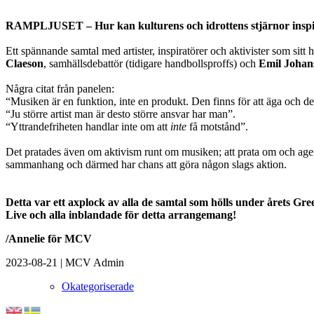
RAMPLJUSET
– Hur kan kulturens och idrottens stjärnor inspi
Ett spännande samtal med artister, inspiratörer och aktivister som sit
Claeson
, samhällsdebattör (tidigare handbollsproffs) och
Emil Johan
Några citat från panelen:
“Musiken är en funktion, inte en produkt. Den finns för att äga och de
“Ju större artist man är desto större ansvar har man”.
“Yttrandefriheten handlar inte om att
inte
få motstånd”.
Det pratades även om aktivism runt om musiken; att prata om och agera 
sammanhang och därmed har chans att göra någon slags aktion.
Detta var ett axplock av alla de samtal som hölls under årets Gr
Live och alla inblandade för detta arrangemang!
/Annelie för MCV
2023-08-21
|
MCV Admin
Okategoriserade