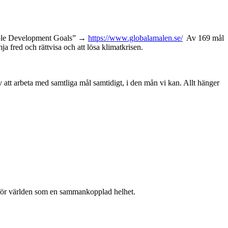
nable Development Goals” →
https://www.globalamalen.se/
Av 169 mål
a fred och rättvisa och att lösa klimatkrisen.
 att arbeta med samtliga mål samtidigt, i den mån vi kan. Allt hänger
e för världen som en sammankopplad helhet.