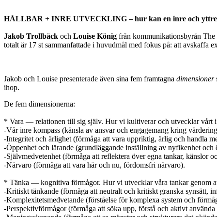
HÅLLBAR + INRE UTVECKLING
– hur kan en inre och yttr
Jakob Trollbäck
och
Louise König
från kommunikationsbyrån The N
totalt är 17 st sammanfattade i huvudmål med fokus på: att avskaffa ext
Jakob och Louise presenterade även sina fem framtagna
dimensioner
ihop.
De fem dimensionerna:
* Vara — relationen till sig själv. Hur vi kultiverar och utvecklar vårt 
-Vår inre kompass (känsla av ansvar och engagemang kring värderingar 
-Integritet och ärlighet (förmåga att vara uppriktig, ärlig och handla me
-Öppenhet och lärande (grundläggande inställning av nyfikenhet och ö
-Självmedvetenhet (förmåga att reflektera över egna tankar, känslor och
-Närvaro (förmåga att vara här och nu, fördomsfri närvaro).
* Tänka — kognitiva förmågor. Hur vi utvecklar våra tankar genom att
-Kritiskt tänkande (förmåga att neutralt och kritiskt granska synsätt, i
-Komplexitetsmedvetande (förståelse för komplexa system och förmå
-Perspektivförmågor (förmåga att söka upp, förstå och aktivt använda i