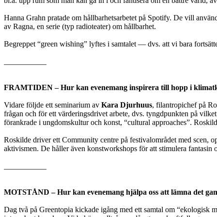
bl.a. upp rum som man kan gå in i och fantisera om en bättre värld, ä
Hanna Grahn pratade om hållbarhetsarbetet på Spotify. De vill använda
av Ragna, en serie (typ radioteater) om hållbarhet.
Begreppet “green wishing” lyftes i samtalet — dvs. att vi bara fortsätte
___________
FRAMTIDEN
– Hur kan evenemang inspirera till hopp i klimatk
Vidare följde ett seminarium av
Kara Djurhuus
, filantropichef på R
frågan och för ett värderingsdrivet arbete, dvs. tyngdpunkten på vilket 
förankrade i ungdomskultur och konst, “cultural approaches”. Roskild
Roskilde driver ett Community centre på festivalområdet med scen, op
aktivismen. De håller även konstworkshops för att stimulera fantasin o
___________
MOTSTÅND
– Hur kan evenemang hjälpa oss att lämna det gaml
Dag två på Greentopia kickade igång med ett samtal om “ekologisk ma