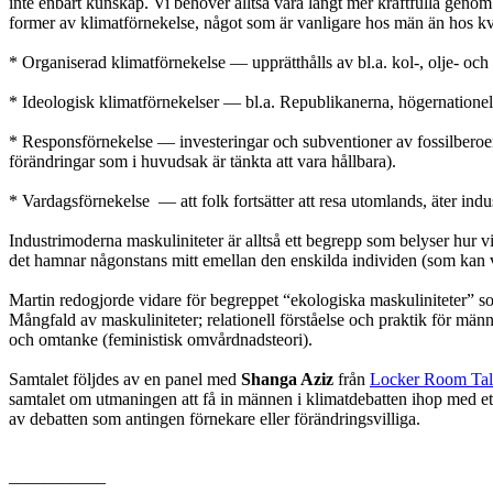
inte enbart kunskap. Vi behöver alltså vara långt mer kraftfulla genom
former av klimatförnekelse, något som är vanligare hos män än hos k
* Organiserad klimatförnekelse — upprätthålls av bl.a. kol-, olje- oc
* Ideologisk klimatförnekelser — bl.a. Republikanerna, högernationel
* Responsförnekelse — investeringar och subventioner av fossilberoende
förändringar som i huvudsak är tänkta att vara hållbara).
* Vardagsförnekelse — att folk fortsätter att resa utomlands, äter i
Industrimoderna maskuliniteter är alltså ett begrepp som belyser hur v
det hamnar någonstans mitt emellan den enskilda individen (som kan vara
Martin redogjorde vidare för begreppet “ekologiska maskuliniteter” 
Mångfald av maskuliniteter; relationell förståelse och praktik för mä
och omtanke (feministisk omvårdnadsteori).
Samtalet följdes av en panel med
Shanga Aziz
från
Locker Room Tal
samtalet om utmaningen att få in männen i klimatdebatten ihop med ett
av debatten som antingen förnekare eller förändringsvilliga.
___________