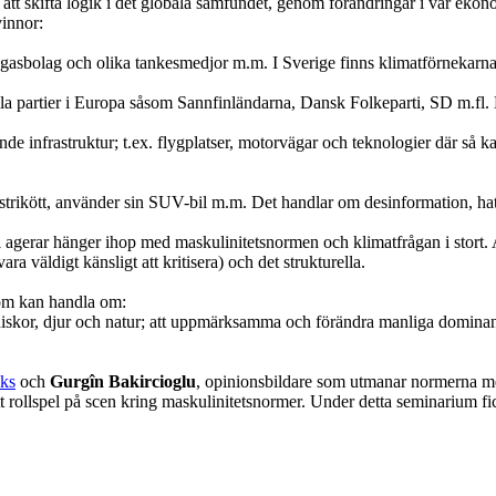
 att skifta logik i det globala samfundet, genom förändringar i vår eko
vinnor:
h gasbolag och olika tankesmedjor m.m. I Sverige finns klimatförnekarna
la partier i Europa såsom Sannfinländarna, Dansk Folkeparti, SD m.fl.
 infrastruktur; t.ex. flygplatser, motorvägar och teknologier där så ka
ndustrikött, använder sin SUV-bil m.m. Det handlar om desinformation,
i agerar hänger ihop med maskulinitetsnormen och klimatfrågan i stort. 
 väldigt känsligt att kritisera) och det strukturella.
som kan handla om:
nniskor, djur och natur; att uppmärksamma och förändra manliga dominans
ks
och
Gurgîn Bakircioglu
, opinionsbildare som utmanar normerna m
 rollspel på scen kring maskulinitetsnormer. Under detta seminarium fic