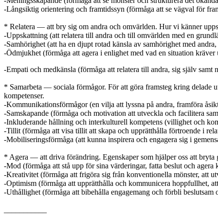
-Meningsskapande (förmåga att se mönster och strukturera det okända,
-Långsiktig orientering och framtidssyn (förmåga att se vägval för fra
* Relatera — att bry sig om andra och omvärlden. Hur vi känner upps
-Uppskattning (att relatera till andra och till omvärlden med en grund
-Samhörighet (att ha en djupt rotad känsla av samhörighet med andra, at
-Ödmjukhet (förmåga att agera i enlighet med vad en situation kräver 
-Empati och medkänsla (förmåga att relatera till andra, sig själv samt 
* Samarbeta — sociala förmågor. För att göra framsteg kring delade 
kompetenser.
-Kommunikationsförmågor (en vilja att lyssna på andra, framföra åsikte
-Samskapande (förmåga och motivation att utveckla och facilitera sam
-Inkluderande hållning och interkulturell kompetens (villighet och k
-Tillit (förmåga att visa tillit att skapa och upprätthålla förtroende i rela
-Mobiliseringsförmåga (att kunna inspirera och engagera sig i gemen
* Agera — att driva förändring. Egenskaper som hjälper oss att bryta 
-Mod (förmåga att stå upp för sina värderingar, fatta beslut och agera k
-Kreativitet (förmåga att frigöra sig från konventionella mönster, att ut
-Optimism (förmåga att upprätthålla och kommunicera hoppfullhet, att h
-Uthållighet (förmåga att bibehålla engagemang och förbli beslutsam oc
___________