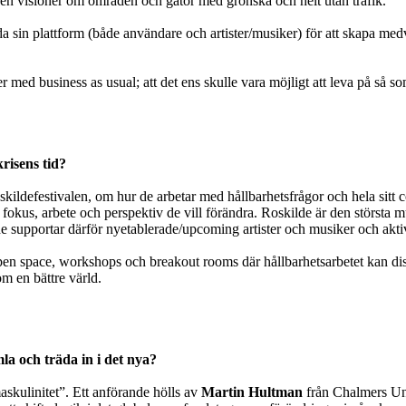
ven visioner om områden och gator med grönska och helt utan trafik.
 sin plattform (både användare och artister/musiker) för att skapa medve
r med business as usual; att det ens skulle vara möjligt att leva på så s
risens tid?
oskildefestivalen, om hur de arbetar med hållbarhetsfrågor och hela sitt
fokus, arbete och perspektiv de vill förändra. Roskilde är den största mu
e supportar därför nyetablerade/upcoming artister och musiker och akti
en space, workshops och breakout rooms där hållbarhetsarbetet kan disk
m en bättre värld.
a och träda in i det nya?
skulinitet”. Ett anförande hölls av
Martin Hultman
från Chalmers Uni