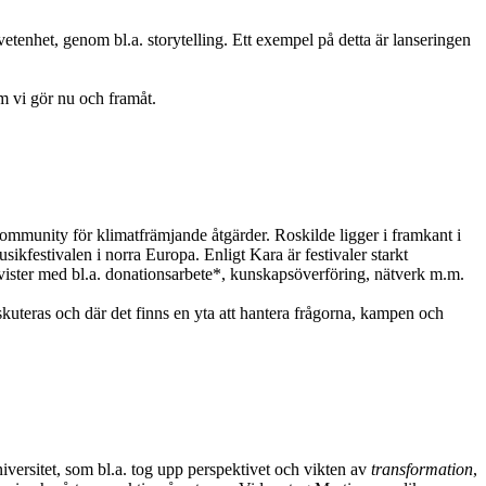
tenhet, genom bl.a. storytelling. Ett exempel på detta är lanseringen
om vi gör nu och framåt.
 community för klimatfrämjande åtgärder. Roskilde ligger i framkant i
sikfestivalen i norra Europa. Enligt Kara är festivaler starkt
vister med bl.a. donationsarbete*, kunskapsöverföring, nätverk m.m.
uteras och där det finns en yta att hantera frågorna, kampen och
versitet, som bl.a. tog upp perspektivet och vikten av
transformation
,