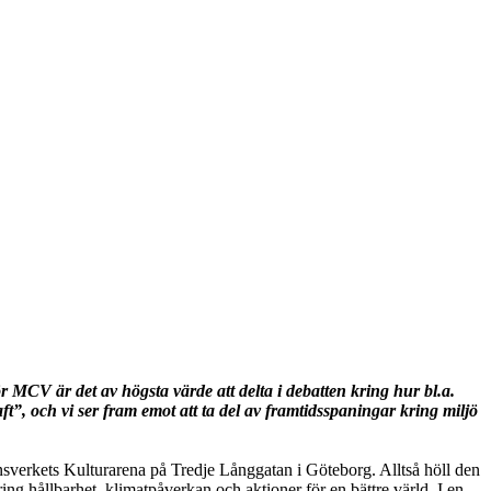
CV är det av högsta värde att delta i debatten kring hur bl.a.
t”, och v
i ser fram emot att ta del av
framtidsspaningar kring miljö
sverkets Kulturarena på Tredje Långgatan i Göteborg. Alltså höll den
ng hållbarhet, klimatpåverkan och aktioner för en bättre värld. I en