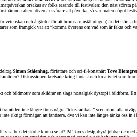
klimatpåverkan orsakas av folks resande till festivalen; den näst största 
örstnämnda alternativen är svårare att påverka, så var maten något fest
nför vetenskap och åtgärder för att bromsa omställningen)
är det största
tarer som framgick var att “komma överens om vad som är fakta och vad 
 deltog
Simon Stålenhag
, författare och sci-fi-konstnär;
Tove Blomgre
 framtiden? Diskussionen kretsade kring fantasi och kreativitet som fram
h bildmotiv som skildrar en slags nostalgisk dystopi i bildform. Ett otr
 framtiden inte längre finns några “icke-radikala” scenarion; alla utvägar
 inte riktigt förmågan att fantisera, dvs vi kan inte längre tänka oss in 
llt visa hur det skulle kunna se ut? På Toves designbyrå jobbar de med 