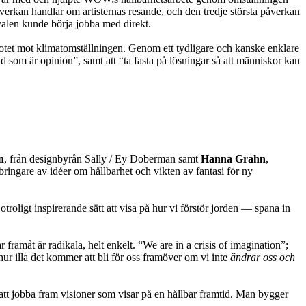
påverkan handlar om artisternas resande, och den tredje största påverkan
ivalen kunde börja jobba med direkt.
 hotet mot klimatomställningen. Genom ett tydligare och kanske enklare
som är opinion”, samt att “ta fasta på lösningar så att människor kan
n
, från designbyrån Sally / Ey Doberman samt
Hanna Grahn
,
bringare av idéer om hållbarhet och vikten av fantasi för ny
oligt inspirerande sätt att visa på hur vi förstör jorden — spana in
 framåt är radikala, helt enkelt. “We are in a crisis of imagination”;
i hur illa det kommer att bli för oss framöver om vi inte
ändrar oss och
att jobba fram visioner som visar på en hållbar framtid. Man bygger