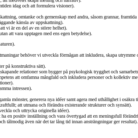
 att medvetet skapa mening och narrativ).
mtiden idag och att formulera visioner).
kattning, omtanke och gemenskap med andra, såsom grannar, framtida g
läggande känsla av uppskattning).
t vi är en del av en större helhet).
utan att vara upptagen med ens egen betydelse).
naturen).
utmaningar behöver vi utveckla förmågan att inkludera, skapa utrymme
r på konstruktiva sätt).
skapande relationer som bygger på psykologisk trygghet och samarbetsv
ompetens att omfamna mångfald och inkludera personer och kollektiv med
tioner).
samma intressen).
gamla mönster, generera nya idéer samt agera med uthållighet i osäkra ti
raftfullt; att utmana och förändra existerande strukturer och synsätt).
veckla och uttrycka originella idéer).
a en positiv inställning och vara övertygad att en meningsfull förändri
h tålmodig även när det tar lång tid innan ansträngningar ger resultat).