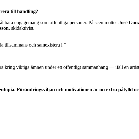
rera till handling?
t hållbara engagemang som offentliga personer. På scen möttes
José Gonz
sson
, skidaktivist.
la tillsammans och samexistera i.”
kring viktiga ämnen under ett offentligt sammanhang — ifall en artist t
eentopia. Förändringsviljan och motivationen är nu extra påfylld o