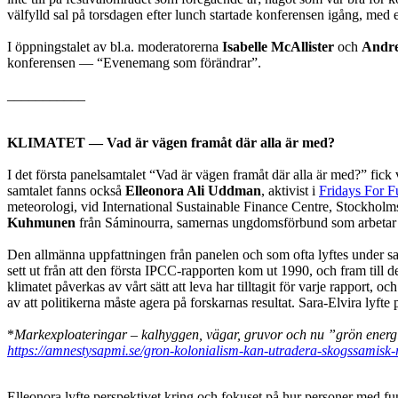
välfylld sal på torsdagen efter lunch startade konferensen igång, med
I öppningstalet av bl.a. moderatorerna
Isabelle McAllister
och
Andr
konferensen — “Evenemang som förändrar”.
___________
KLIMATET — V
ad är vägen framåt där alla är med?
I det första panelsamtalet “Vad är vägen framåt där alla är med?” fick
samtalet fanns också
Elleonora Ali Uddman
, a
ktivist i
Fridays For F
meteorologi, vid International Sustainable Finance Centre, Stockholms
Kuhmunen
från Sáminourra, samernas ungdomsförbund
som arbetar 
Den allmänna uppfattningen från panelen och som ofta lyftes under sam
sett ut från att den första IPCC-rapporten kom ut 1990, och fram till 
klimatet påverkas av vårt sätt att leva har tilltagit för varje rapport
av att politikerna måste agera på forskarnas resultat.
Sara-Elvira lyfte
*
Markexploateringar – kalhyggen, vägar, gruvor och nu ”grön energi”
https://amnestysapmi.se/gron-kolonialism-kan-utradera-skogssamisk-r
Elleonora lyfte perspektivet kring och fokuset på hur personer med f