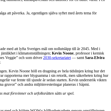
ga att påverka. Ja, egentligen själva syftet med årets tema för
de med att lyfta Sveriges mål om nollutsläpp till år 2045. Med i
 jämlikhet i klimatomställningen;
Kevin Noone
,
professor i kemisk
Goes Veggie” och som driver
2030-sekretariatet
— samt
Sara-Elvira
.
ngen. Kevin Noone höll en dragning av hela tidslinjen kring hur det
 var rapporterna mer blygsamma i sin retorik, men säkerheten kring hur
ungefär var femte till sjunde år sedan starten. Kevin underströk vikten
öna gruvor” och andra miljöinvesteringar planeras i Sápmi.
mat försvinner och urfolksrätten sätts ur spel
.
ar med och hjälpte WOW:s hållbarhetsarbete genom omställningen