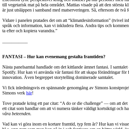
till vegetarisk mat på hela området. Mattias visade på att den största 
är just utsläppen i samband med matserveringen. Så, eftersom de två f
Vidare i panelen pratades det om att “klimatdesinformation” (
tvivel i
språk och information, kan vi inkludera flera. Andra tips och kommen
ta efter och kopiera varandra.”
___________
FANTASI
– Hur kan evenemang gestalta framtiden?
Nästa panelsamtal handlade om det kittlande ämnet fantasi. I samtalet
Spotify. Hur kan vi använda vår fantasi för att skapa förändringar för
innovation. Även begreppet storytelling dominerade samtalet.
Vi fick inledningsvis en spännande genomgång av Simons konstprojekt oc
Simons verk
här
!
Tove pratade kring ett par citat: “A do or die challenge” — om att det i
ett citat som handlar om att vi numera tänker väldigt kortsiktigt och har
våra beteenden.
Vad kan vi göra inom en kortare framtid, typ fem år? Hur kan vi visue