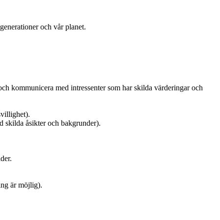
enerationer och vår planet.
 och kommunicera med intressenter som har skilda värderingar och
illighet).
 skilda åsikter och bakgrunder).
der.
ng är möjlig).