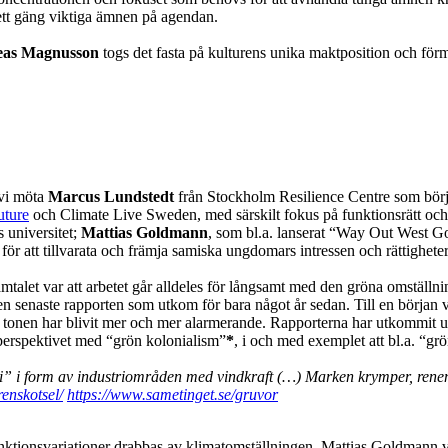
 ett gäng viktiga ämnen på agendan.
eas Magnusson
togs det fasta på kulturens unika maktposition och förmå
 vi möta
Marcus Lundstedt
från Stockholm Resilience Centre som börja
uture
och Climate Live Sweden, med särskilt fokus på funktionsrätt och
 universitet;
Mattias Goldmann
, som bl.a. lanserat “Way Out West 
för att tillvarata och främja samiska ungdomars intressen och rättigheter
talet var att arbetet går alldeles för långsamt med den gröna omställni
den senaste rapporten som utkom för bara något år sedan. Till en början
, och tonen har blivit mer och mer alarmerande. Rapporterna har utkommit 
 perspektivet med “grön kolonialism”
*
, i och med exemplet att bl.a. “gr
 i form av industriområden med vindkraft (…) Marken krymper, renens 
enskotsel/
https://www.sametinget.se/gruvor
unktionsvariationer drabbas av klimatomställningen.
Mattias Goldmann v