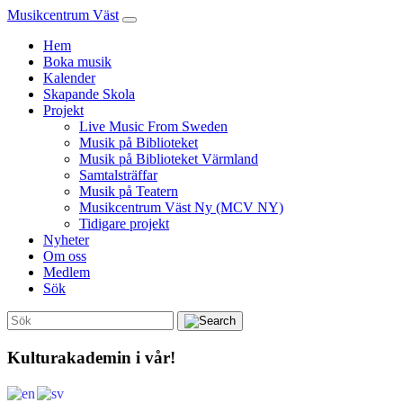
Musikcentrum Väst
Hem
Boka musik
Kalender
Skapande Skola
Projekt
Live Music From Sweden
Musik på Biblioteket
Musik på Biblioteket Värmland
Samtalsträffar
Musik på Teatern
Musikcentrum Väst Ny (MCV NY)
Tidigare projekt
Nyheter
Om oss
Medlem
Sök
Kulturakademin i vår!