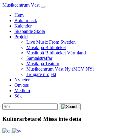
Musikcentrum Väst
Hem
Boka musik
Kalender
Skapande Skola
Projekt
Live Music From Sweden
Musik på Biblioteket
Musik på Biblioteket Värmland
Samtalsträffar
Musik på Teatern
Musikcentrum Väst Ny (MCV NY)
Tidigare projekt
Nyheter
Om oss
Medlem
Sök
Kulturarbetare! Missa inte detta