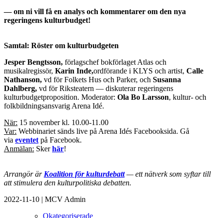
— om ni vill få en analys och kommentarer om den nya
regeringens kulturbudget!
Samtal: Röster om kulturbudgeten
Jesper Bengtsson,
förlagschef bokförlaget Atlas och
musikalregissör,
Karin Inde,
ordförande i KLYS och artist,
Calle
Nathanson,
vd för Folkets Hus och Parker, och
Susanna
Dahlberg,
vd för Riksteatern — diskuterar regeringens
kulturbudgetproposition. Moderator:
Ola Bo Larsson
, kultur- och
folkbildningsansvarig Arena Idé.
När:
15 november kl. 10.00-11.00
Var:
Webbinariet sänds live på Arena Idés Facebooksida. Gå
via
eventet
på Facebook.
Anmälan:
Sker
här
!
Arrangör är
Koalition för kulturdebatt
— ett nätverk som syftar till
att stimulera den kulturpolitiska debatten.
2022-11-10
|
MCV Admin
Okategoriserade