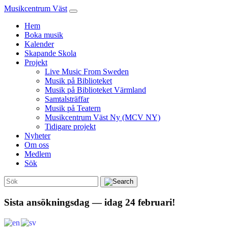
Musikcentrum Väst
Hem
Boka musik
Kalender
Skapande Skola
Projekt
Live Music From Sweden
Musik på Biblioteket
Musik på Biblioteket Värmland
Samtalsträffar
Musik på Teatern
Musikcentrum Väst Ny (MCV NY)
Tidigare projekt
Nyheter
Om oss
Medlem
Sök
Sista ansökningsdag — idag 24 februari!