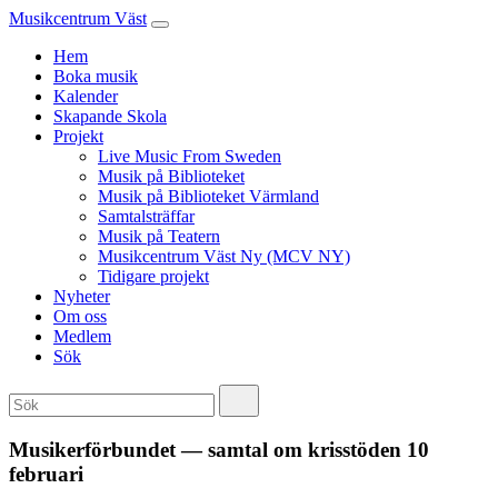
Musikcentrum Väst
Hem
Boka musik
Kalender
Skapande Skola
Projekt
Live Music From Sweden
Musik på Biblioteket
Musik på Biblioteket Värmland
Samtalsträffar
Musik på Teatern
Musikcentrum Väst Ny (MCV NY)
Tidigare projekt
Nyheter
Om oss
Medlem
Sök
Musikerförbundet — samtal om krisstöden 10
februari