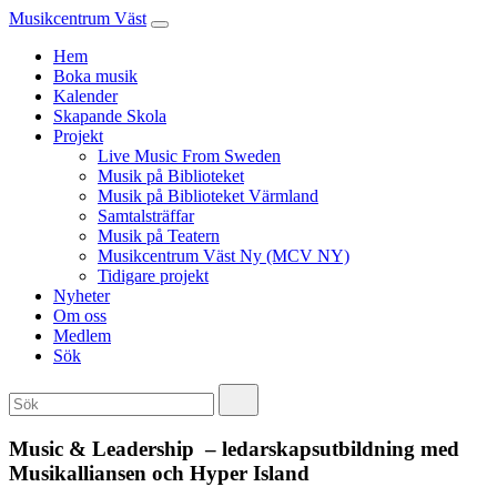
Musikcentrum Väst
Hem
Boka musik
Kalender
Skapande Skola
Projekt
Live Music From Sweden
Musik på Biblioteket
Musik på Biblioteket Värmland
Samtalsträffar
Musik på Teatern
Musikcentrum Väst Ny (MCV NY)
Tidigare projekt
Nyheter
Om oss
Medlem
Sök
Music & Leadership – ledarskapsutbildning med
Musikalliansen och Hyper Island