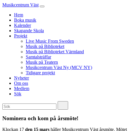
Musikcentrum Väst
Hem
Boka musik
Kalender
Skapande Skola
Projekt
Live Music From Sweden
Musik på Biblioteket
Musik på Biblioteket Värmland
Samtalsträffar
Musik på Teatern
Musikcentrum Väst Ny (MCV NY)
Tidigare projekt
Nyheter
Om oss
Medlem
Sök
Nominera och kom på årsmöte!
Klockan 17
den 15 mars
håller Musikcentrum Väst årsmöte. Mötet