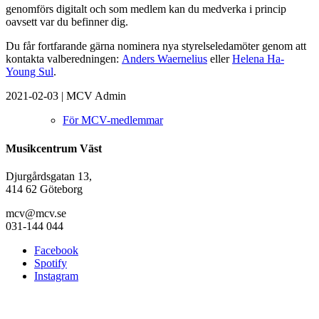
genomförs digitalt och som medlem kan du medverka i princip
oavsett var du befinner dig.
Du får fortfarande gärna nominera nya styrelseledamöter genom att
kontakta valberedningen:
Anders Waernelius
eller
Helena Ha-
Young Sul
.
2021-02-03
|
MCV Admin
För MCV-medlemmar
Musikcentrum Väst
Djurgårdsgatan 13,
414 62 Göteborg
mcv@mcv.se
031-144 044
Facebook
Spotify
Instagram