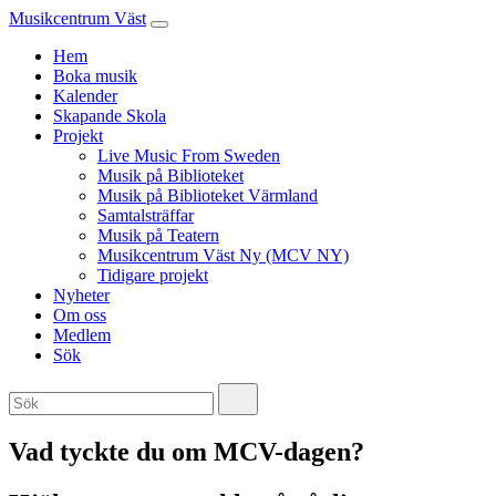
Musikcentrum Väst
Hem
Boka musik
Kalender
Skapande Skola
Projekt
Live Music From Sweden
Musik på Biblioteket
Musik på Biblioteket Värmland
Samtalsträffar
Musik på Teatern
Musikcentrum Väst Ny (MCV NY)
Tidigare projekt
Nyheter
Om oss
Medlem
Sök
Vad tyckte du om MCV-dagen?