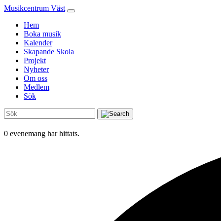
Musikcentrum Väst
Hem
Boka musik
Kalender
Skapande Skola
Projekt
Nyheter
Om oss
Medlem
Sök
0 evenemang har hittats.