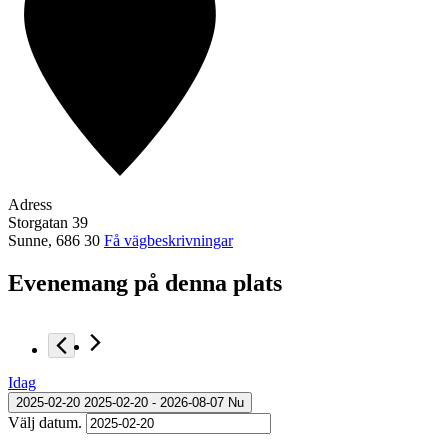
Adress
Storgatan 39
Sunne
,
686 30
Få vägbeskrivningar
Evenemang på denna plats
Idag
2025-02-20
2025-02-20
 - 
2026-08-07
Nu
Välj datum.