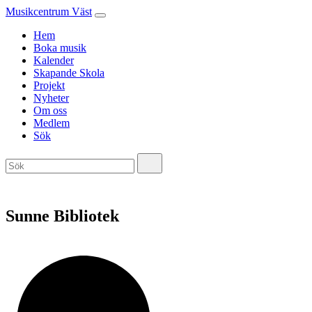
Musikcentrum Väst
Hem
Boka musik
Kalender
Skapande Skola
Projekt
Nyheter
Om oss
Medlem
Sök
Sunne Bibliotek