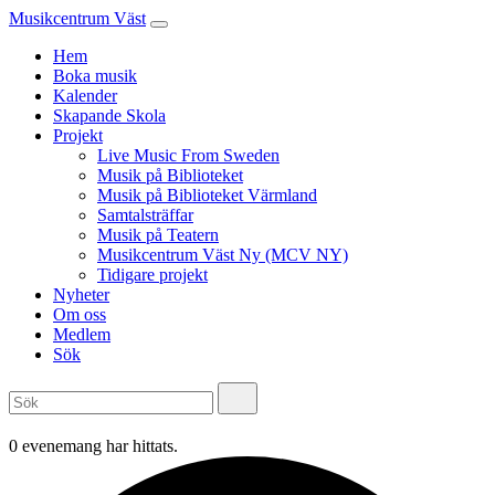
Musikcentrum Väst
Hem
Boka musik
Kalender
Skapande Skola
Projekt
Live Music From Sweden
Musik på Biblioteket
Musik på Biblioteket Värmland
Samtalsträffar
Musik på Teatern
Musikcentrum Väst Ny (MCV NY)
Tidigare projekt
Nyheter
Om oss
Medlem
Sök
0 evenemang har hittats.