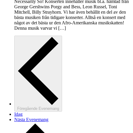
Necessarily So! Konserten innehåller musik bl.a. hämtad från
George Gershwins Porgy and Bess, Leon Russel, Toni
Mitchell, Billy Strayhorn. Vi har även behållit en del av den
bästa musiken från tidigare konserter. Alltså en konsert med
något av det bästa ur den Afro-Amerikanska musikskatten!
Denna musik varvar vi […]
Föregående
Evenemang
Idag
Nästa
Evenemang