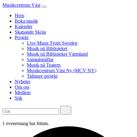
Musikcentrum Väst
Hem
Boka musik
Kalender
Skapande Skola
Projekt
Live Music From Sweden
Musik på Biblioteket
Musik på Biblioteket Värmland
Samtalsträffar
Musik på Teatern
Musikcentrum Väst Ny (MCV NY)
Tidigare projekt
Nyheter
Om oss
Medlem
Sök
1 evenemang har hittats.