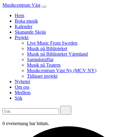
Musikcentrum Väst
Hem
Boka musik
Kalender
Skapande Skola
Projekt
Live Music From Sweden
Musik på Biblioteket
Musik på Biblioteket Värmland
Samtalsträffar
Musik på Teatern
Musikcentrum Väst Ny (MCV NY)
Tidigare projekt
Nyheter
Om oss
Medlem
Sök
0 evenemang har hittats.